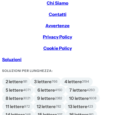
Chi Siamo
Contatti
Avvertenze
Privacy Policy
Cookie Policy
Soluzioni
SOLUZIONI PER LUNGHEZZA:
2 lettere
3 lettere
4 lettere
181
766
3194
5 lettere
6 lettere
7 lettere
4071
4150
4260
8 lettere
9 lettere
10 lettere
3021
2382
1608
11 lettere
12 lettere
13 lettere
972
782
423
14 lettere
15 lettere
16 lettere
246
237
182