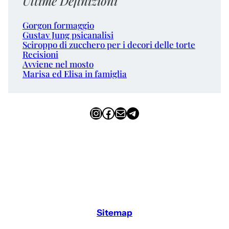
Ultime Definizioni
Gorgon formaggio
Gustav Jung psicanalisi
Sciroppo di zucchero per i decori delle torte
Recisioni
Avviene nel mosto
Marisa ed Elisa in famiglia
Instagram
Facebook
Email
Telegram
Sitemap