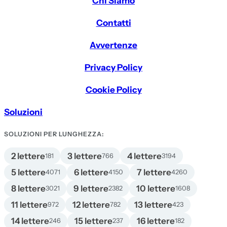
Chi Siamo
Contatti
Avvertenze
Privacy Policy
Cookie Policy
Soluzioni
SOLUZIONI PER LUNGHEZZA:
2 lettere
3 lettere
4 lettere
181
766
3194
5 lettere
6 lettere
7 lettere
4071
4150
4260
8 lettere
9 lettere
10 lettere
3021
2382
1608
11 lettere
12 lettere
13 lettere
972
782
423
14 lettere
15 lettere
16 lettere
246
237
182