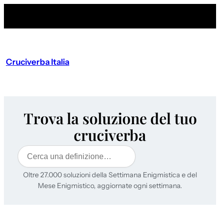
Vai
al
contenuto
Cruciverba Italia
Trova la soluzione del tuo
cruciverba
Cerca
Oltre 27.000 soluzioni della Settimana Enigmistica e del
Mese Enigmistico, aggiornate ogni settimana.