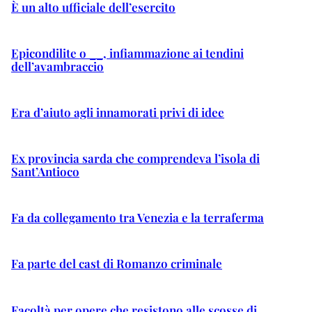
È un alto ufficiale dell’esercito
Epicondilite o __, infiammazione ai tendini
dell’avambraccio
Era d’aiuto agli innamorati privi di idee
Ex provincia sarda che comprendeva l’isola di
Sant’Antioco
Fa da collegamento tra Venezia e la terraferma
Fa parte del cast di Romanzo criminale
Facoltà per opere che resistono alle scosse di