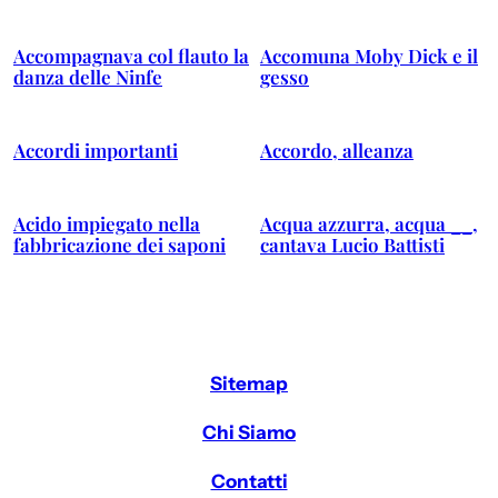
Accompagnava col flauto la
Accomuna Moby Dick e il
danza delle Ninfe
gesso
Accordi importanti
Accordo, alleanza
Acido impiegato nella
Acqua azzurra, acqua __,
fabbricazione dei saponi
cantava Lucio Battisti
Sitemap
Chi Siamo
Contatti