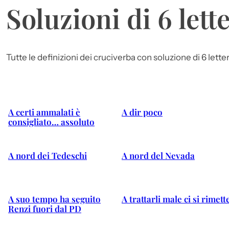
Soluzioni di 6 lett
Tutte le definizioni dei cruciverba con soluzione di 6 lett
A certi ammalati è
A dir poco
consigliato… assoluto
A nord dei Tedeschi
A nord del Nevada
A suo tempo ha seguito
A trattarli male ci si rimett
Renzi fuori dal PD