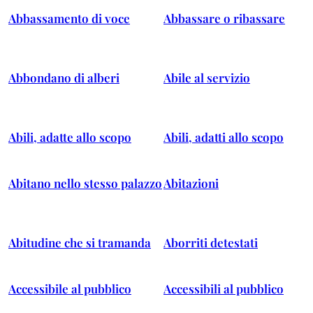
Abbassamento di voce
Abbassare o ribassare
Abbondano di alberi
Abile al servizio
Abili, adatte allo scopo
Abili, adatti allo scopo
Abitano nello stesso palazzo
Abitazioni
Abitudine che si tramanda
Aborriti detestati
Accessibile al pubblico
Accessibili al pubblico