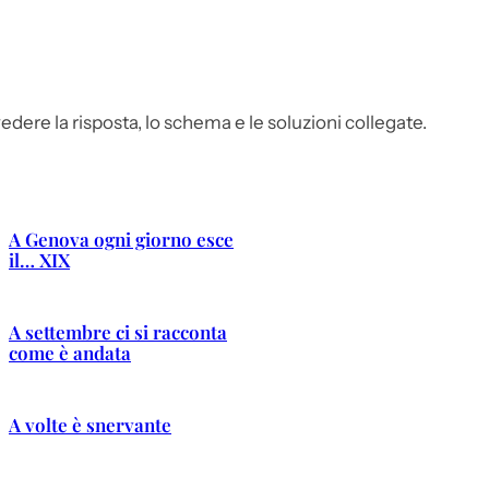
edere la risposta, lo schema e le soluzioni collegate.
A Genova ogni giorno esce
il… XIX
A settembre ci si racconta
come è andata
A volte è snervante