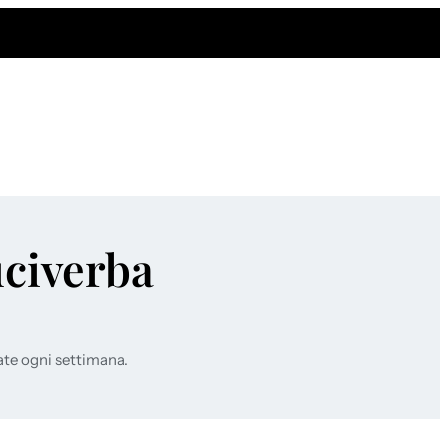
uciverba
ate ogni settimana.