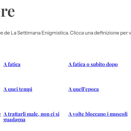
ere
ere de La Settimana Enigmistica. Clicca una definizione per v
A fatica
A fatica o subito dopo
A quei tempi
A quell’epoca
e
A trattarli male, non ci si
A volte bloccano i muscoli
guadagna