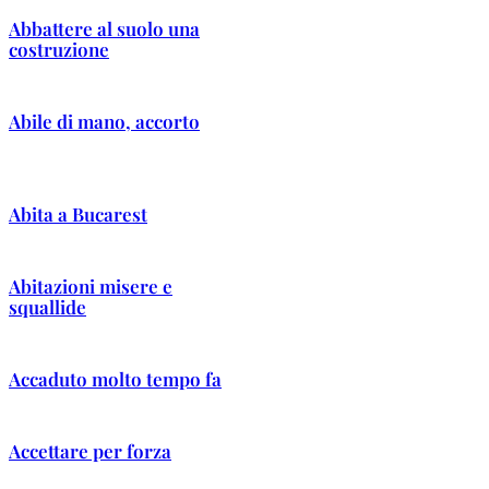
Abbattere al suolo una
costruzione
Abile di mano, accorto
Abita a Bucarest
Abitazioni misere e
squallide
Accaduto molto tempo fa
Accettare per forza