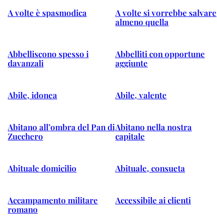
A volte è spasmodica
A volte si vorrebbe salvare
almeno quella
Abbelliscono spesso i
Abbelliti con opportune
davanzali
aggiunte
Abile, idonea
Abile, valente
Abitano all’ombra del Pan di
Abitano nella nostra
Zucchero
capitale
Abituale domicilio
Abituale, consueta
Accampamento militare
Accessibile ai clienti
romano