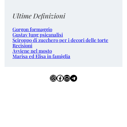
Ultime Definizioni
Gorgon formaggio
Gustav Jung psicanalisi
Sciroppo di zucchero per i decori delle torte
Recisioni
Avviene nel mosto
Marisa ed Elisa in famiglia
Instagram
Facebook
Email
Telegram