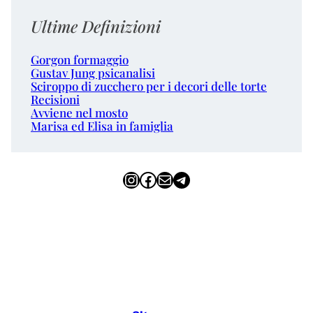
Ultime Definizioni
Gorgon formaggio
Gustav Jung psicanalisi
Sciroppo di zucchero per i decori delle torte
Recisioni
Avviene nel mosto
Marisa ed Elisa in famiglia
Instagram
Facebook
Email
Telegram