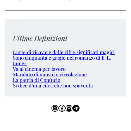
Ultime Definizioni
L’arte di ricavare dalle cifre significati magici
Sono cinquanta e grigie nel romanzo di E. L.
James
Va al cinema per lavoro
Mandato di nuovo in circolazione
La patria di Confucio
Si dice d’una cifra che non spaventa
Instagram
Facebook
Email
Telegram