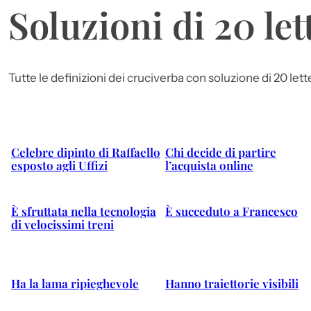
Soluzioni di 20 let
Tutte le definizioni dei cruciverba con soluzione di 20 let
Celebre dipinto di Raffaello
Chi decide di partire
esposto agli Uffizi
l’acquista online
È sfruttata nella tecnologia
È succeduto a Francesco
di velocissimi treni
Ha la lama ripieghevole
Hanno traiettorie visibili