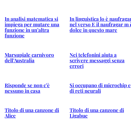
In analisi matematica si
In linguistica lo è naufraga
impiega per mutare una
nel verso E il naufragar m 
funzione in un’altra
dolce in questo mare
funzione
Marsupiale carnivoro
Nei telefonini aiuta a
dell’Australia
scrivere messaggi senza
errori
Risponde se non c’è
Si occupano di microchip e
nessuno in casa
di reti neurali
Titolo di una canzone di
Titolo di una canzone di
Alice
Ligabue