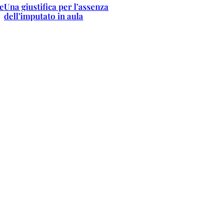
se
Una giustifica per l’assenza
dell’imputato in aula