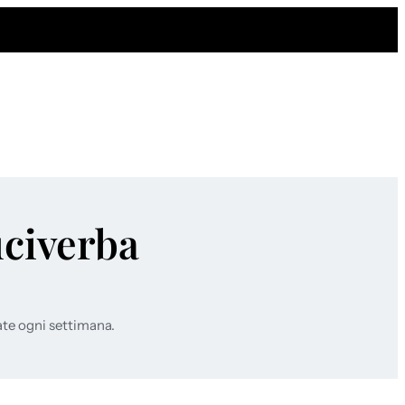
uciverba
ate ogni settimana.