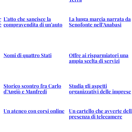
r
L’atto che sancisce la
La lunga marcia narrata da
è
compravendita di un’auto
Senofonte nell’Anabasi
Nomi di quattro Stati
Offre ai risparmiatori una
ampia scelta di servizi
Storico scontro fra Carlo
Studia gli aspetti
d’Angiò e Manfredi
organizzativi delle imprese
Un ateneo con corsi online
Un cartello che avverte del
presenza di telecamere