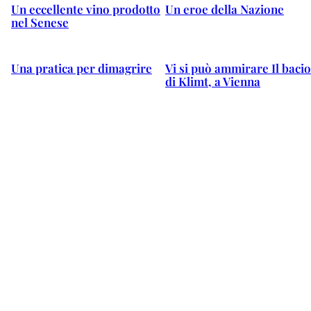
Un eccellente vino prodotto
Un eroe della Nazione
nel Senese
Una pratica per dimagrire
Vi si può ammirare Il bacio
di Klimt, a Vienna