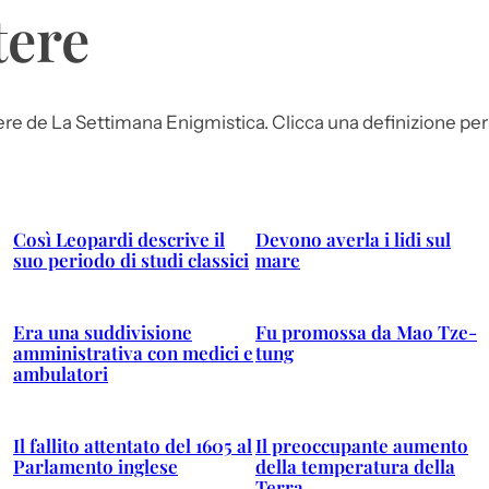
tere
tere de La Settimana Enigmistica. Clicca una definizione per 
Così Leopardi descrive il
Devono averla i lidi sul
suo periodo di studi classici
mare
Era una suddivisione
Fu promossa da Mao Tze-
amministrativa con medici e
tung
ambulatori
Il fallito attentato del 1605 al
Il preoccupante aumento
Parlamento inglese
della temperatura della
Terra