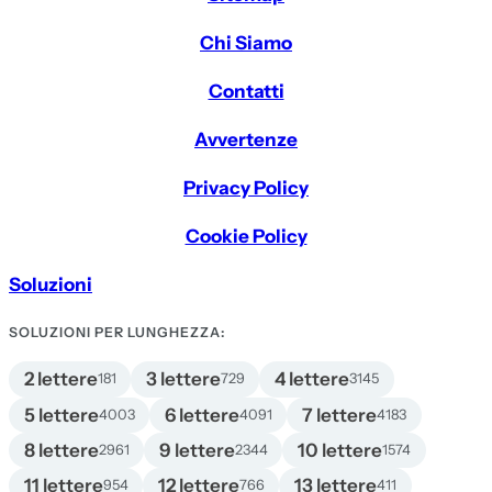
Chi Siamo
Contatti
Avvertenze
Privacy Policy
Cookie Policy
Soluzioni
SOLUZIONI PER LUNGHEZZA:
2 lettere
3 lettere
4 lettere
181
729
3145
5 lettere
6 lettere
7 lettere
4003
4091
4183
8 lettere
9 lettere
10 lettere
2961
2344
1574
11 lettere
12 lettere
13 lettere
954
766
411