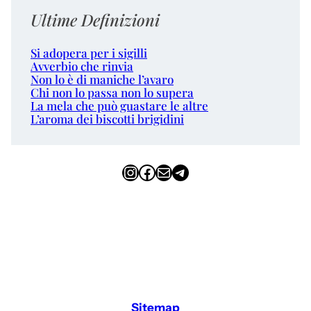
Ultime Definizioni
Si adopera per i sigilli
Avverbio che rinvia
Non lo è di maniche l’avaro
Chi non lo passa non lo supera
La mela che può guastare le altre
L’aroma dei biscotti brigidini
Instagram
Facebook
Email
Telegram
Sitemap