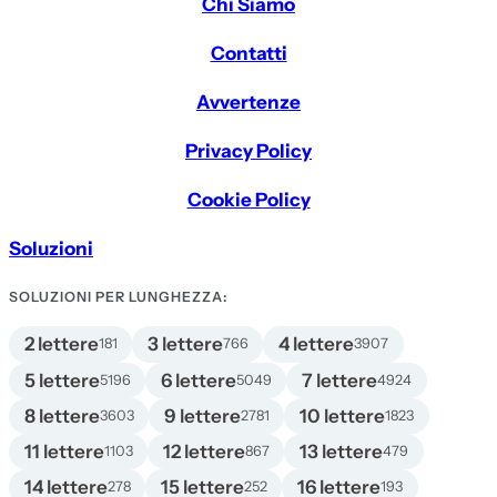
Chi Siamo
Contatti
Avvertenze
Privacy Policy
Cookie Policy
Soluzioni
SOLUZIONI PER LUNGHEZZA:
2 lettere
3 lettere
4 lettere
181
766
3907
5 lettere
6 lettere
7 lettere
5196
5049
4924
8 lettere
9 lettere
10 lettere
3603
2781
1823
11 lettere
12 lettere
13 lettere
1103
867
479
14 lettere
15 lettere
16 lettere
278
252
193