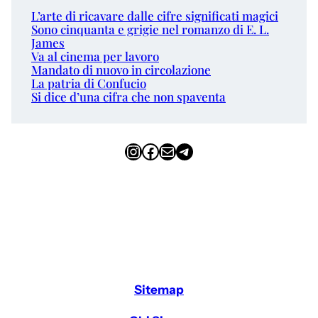
L’arte di ricavare dalle cifre significati magici
Sono cinquanta e grigie nel romanzo di E. L.
James
Va al cinema per lavoro
Mandato di nuovo in circolazione
La patria di Confucio
Si dice d’una cifra che non spaventa
Instagram
Facebook
Email
Telegram
Sitemap