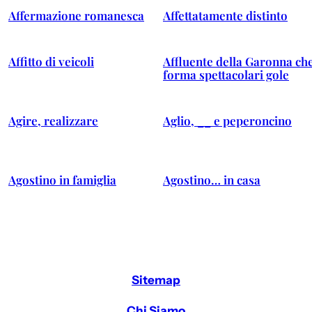
Affermazione romanesca
Affettatamente distinto
Affitto di veicoli
Affluente della Garonna ch
forma spettacolari gole
Agire, realizzare
Aglio, __ e peperoncino
Agostino in famiglia
Agostino… in casa
Sitemap
Chi Siamo