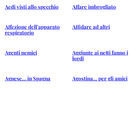
Aedi visti allo specchio
Affare imbrogliato
Affezione dell’apparato
Affidare ad altri
respiratorio
Agenti nemici
Aggiunte ai netti fanno i
lordi
Agnese… in Spagna
Agostina… per gli amici