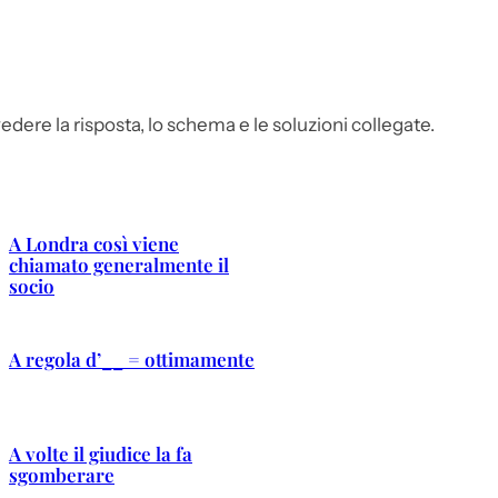
edere la risposta, lo schema e le soluzioni collegate.
A Londra così viene
chiamato generalmente il
socio
A regola d’__ = ottimamente
A volte il giudice la fa
sgomberare