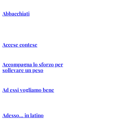
Abbacchiati
Accese contese
Accompagna lo sforzo per
sollevare un peso
Ad essi vogliamo bene
Adesso… in latino