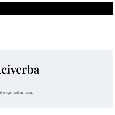
uciverba
ate ogni settimana.