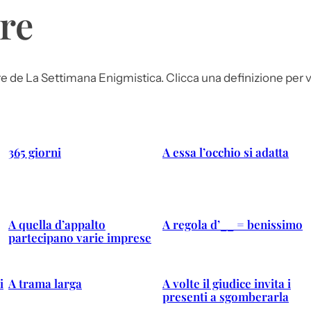
ere
ere de La Settimana Enigmistica. Clicca una definizione per v
365 giorni
A essa l’occhio si adatta
A quella d’appalto
A regola d’__ = benissimo
partecipano varie imprese
i
A trama larga
A volte il giudice invita i
presenti a sgomberarla