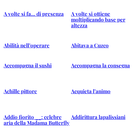
A volte si fa… di presenza
A volte si ottiene
moltiplicando base per
altezza
Abilità nell’operare
Abitava a Cuzco
Accompagna il sushi
Accompagna la consegna
Achille pittore
Acquieta l’animo
Addio fiorito __: celebre
Addirittura lapalissiani
aria della Madama Butterfly