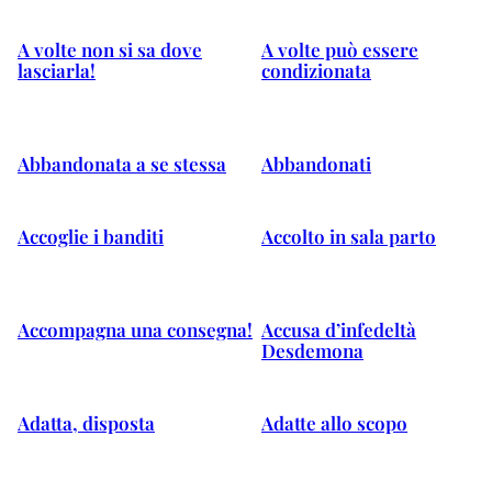
A volte non si sa dove
A volte può essere
lasciarla!
condizionata
Abbandonata a se stessa
Abbandonati
Accoglie i banditi
Accolto in sala parto
Accompagna una consegna!
Accusa d’infedeltà
Desdemona
Adatta, disposta
Adatte allo scopo