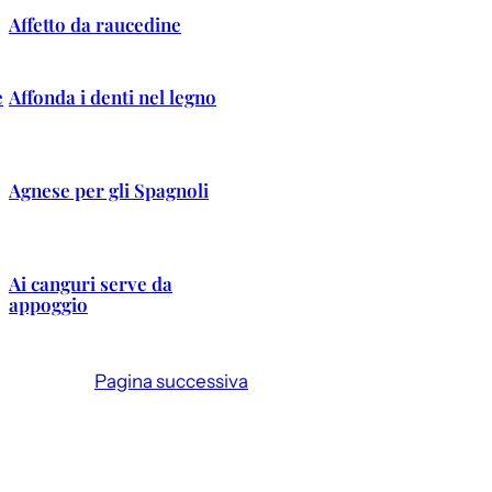
Affetto da raucedine
e
Affonda i denti nel legno
Agnese per gli Spagnoli
Ai canguri serve da
appoggio
Pagina successiva