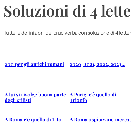
Soluzioni di 4 lett
Tutte le definizioni dei cruciverba con soluzione di 4 lett
200 per gli antichi romani
2020, 2021, 2022, 2023…
A lui si rivolge buona parte
A Parigi c’è quello di
degli stilisti
Trionfo
A Roma c’è quello di Tito
A Roma ospitavano mercat