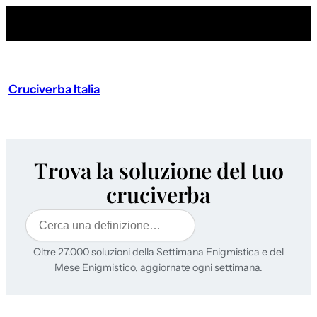
Vai
al
contenuto
Cruciverba Italia
Trova la soluzione del tuo
cruciverba
Cerca
Oltre 27.000 soluzioni della Settimana Enigmistica e del
Mese Enigmistico, aggiornate ogni settimana.