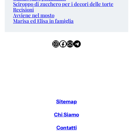
Sciroppo di zucchero per i decori delle torte
Recisioni
Avviene nel mosto
Marisa ed Elisa in famiglia
Instagram
Facebook
Email
Telegram
Sitemap
Chi Siamo
Contatti