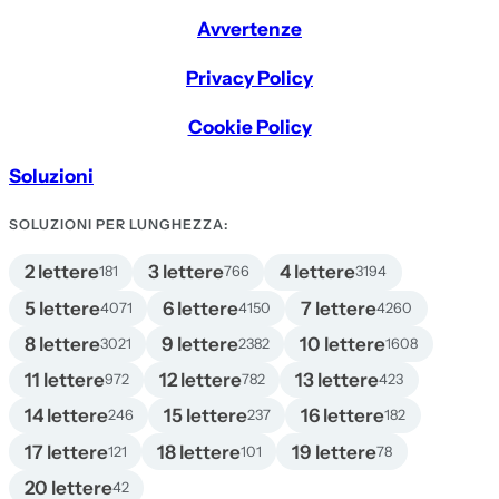
Avvertenze
Privacy Policy
Cookie Policy
Soluzioni
SOLUZIONI PER LUNGHEZZA:
2 lettere
3 lettere
4 lettere
181
766
3194
5 lettere
6 lettere
7 lettere
4071
4150
4260
8 lettere
9 lettere
10 lettere
3021
2382
1608
11 lettere
12 lettere
13 lettere
972
782
423
14 lettere
15 lettere
16 lettere
246
237
182
17 lettere
18 lettere
19 lettere
121
101
78
20 lettere
42