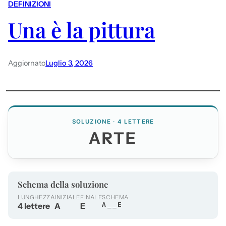
DEFINIZIONI
Una è la pittura
Aggiornato
Luglio 3, 2026
SOLUZIONE · 4 LETTERE
ARTE
Schema della soluzione
LUNGHEZZA
INIZIALE
FINALE
SCHEMA
4 lettere
A
E
A__E