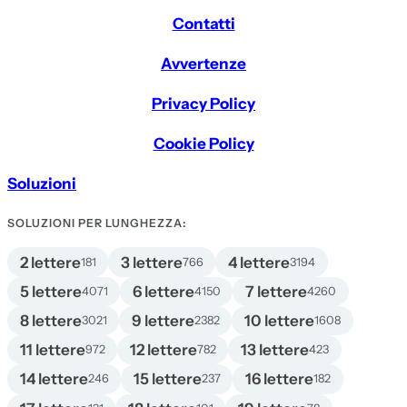
Contatti
Avvertenze
Privacy Policy
Cookie Policy
Soluzioni
SOLUZIONI PER LUNGHEZZA:
2 lettere
3 lettere
4 lettere
181
766
3194
5 lettere
6 lettere
7 lettere
4071
4150
4260
8 lettere
9 lettere
10 lettere
3021
2382
1608
11 lettere
12 lettere
13 lettere
972
782
423
14 lettere
15 lettere
16 lettere
246
237
182