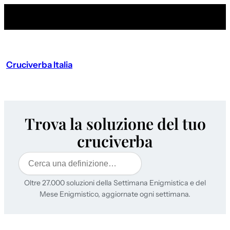
Vai
al
contenuto
Cruciverba Italia
Trova la soluzione del tuo
cruciverba
Cerca
Oltre 27.000 soluzioni della Settimana Enigmistica e del
Mese Enigmistico, aggiornate ogni settimana.