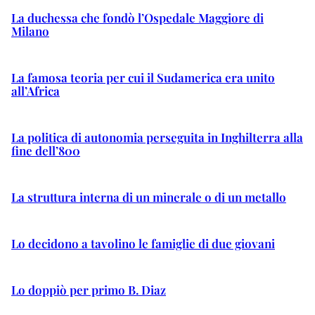
La duchessa che fondò l’Ospedale Maggiore di
Milano
La famosa teoria per cui il Sudamerica era unito
all’Africa
La politica di autonomia perseguita in Inghilterra alla
fine dell’800
La struttura interna di un minerale o di un metallo
Lo decidono a tavolino le famiglie di due giovani
Lo doppiò per primo B. Diaz