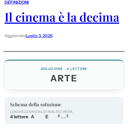
DEFINIZIONI
Il cinema è la decima
Aggiornato
Luglio 3, 2026
SOLUZIONE · 4 LETTERE
ARTE
Schema della soluzione
LUNGHEZZA
INIZIALE
FINALE
SCHEMA
4 lettere
A
E
A__E