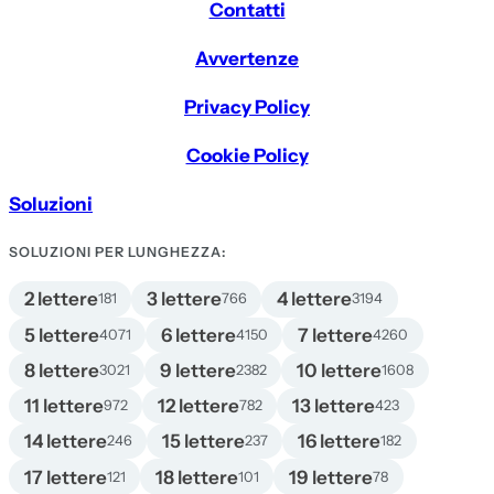
Contatti
Avvertenze
Privacy Policy
Cookie Policy
Soluzioni
SOLUZIONI PER LUNGHEZZA:
2 lettere
3 lettere
4 lettere
181
766
3194
5 lettere
6 lettere
7 lettere
4071
4150
4260
8 lettere
9 lettere
10 lettere
3021
2382
1608
11 lettere
12 lettere
13 lettere
972
782
423
14 lettere
15 lettere
16 lettere
246
237
182
17 lettere
18 lettere
19 lettere
121
101
78