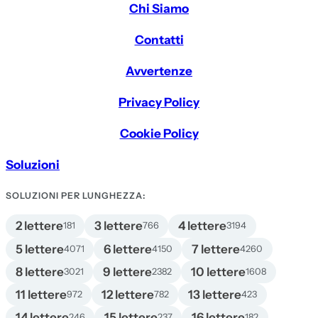
Chi Siamo
Contatti
Avvertenze
Privacy Policy
Cookie Policy
Soluzioni
SOLUZIONI PER LUNGHEZZA:
2 lettere
3 lettere
4 lettere
181
766
3194
5 lettere
6 lettere
7 lettere
4071
4150
4260
8 lettere
9 lettere
10 lettere
3021
2382
1608
11 lettere
12 lettere
13 lettere
972
782
423
14 lettere
15 lettere
16 lettere
246
237
182