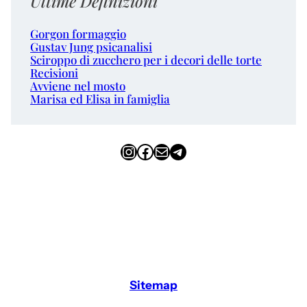
Ultime Definizioni
Gorgon formaggio
Gustav Jung psicanalisi
Sciroppo di zucchero per i decori delle torte
Recisioni
Avviene nel mosto
Marisa ed Elisa in famiglia
Instagram
Facebook
Email
Telegram
Sitemap