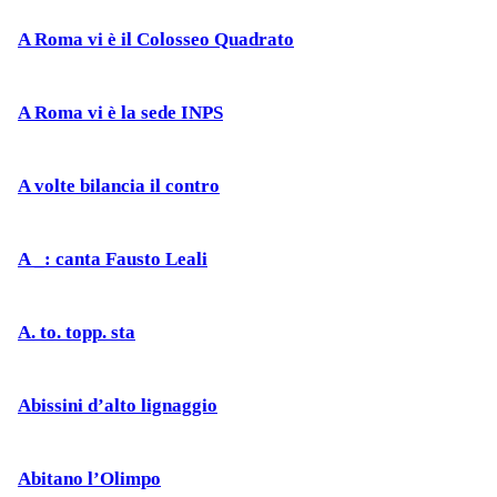
A Roma vi è il Colosseo Quadrato
A Roma vi è la sede INPS
A volte bilancia il contro
A _: canta Fausto Leali
A. to. topp. sta
Abissini d’alto lignaggio
Abitano l’Olimpo