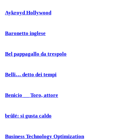
Aykroyd Hollywood
Baronetto inglese
Bel pappagallo da trespolo
Belli… detto dei tempi
Benicio __ Toro, attore
brûlé: si gusta caldo
Business Technology Optimization