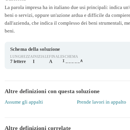
La parola
impresa
ha in italiano due usi principali: indica 
beni o servizi, oppure un'azione ardua e difficile da compiere. 
dall'azienda, che indica il complesso dei beni strumentali, men
beni.
Schema della soluzione
LUNGHEZZA
INIZIALE
FINALE
SCHEMA
I_____A
7 lettere
I
A
Altre definizioni con questa soluzione
Assume gli appalti
Prende lavori in appalto
Altre definizioni correlate