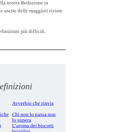
lla nostra Redazione in
 uscite delle maggiori riviste
finizioni più difficili.
finizioni
Avverbio che rinvia
niche
Chi non lo passa non
lo supera
ò
L’aroma dei biscotti
e
brigidini