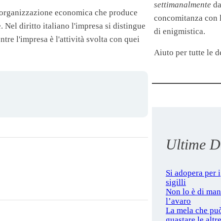
settimanalmente
da
un'organizzazione economica che produce
concomitanza con le
Nel diritto italiano l'
impresa
si distingue
di enigmistica.
tre l'
impresa
è l'attività svolta con quei
Aiuto per tutte le de
Ultime De
Si adopera per i
sigilli
Non lo è di ma
l’avaro
La mela che pu
guastare le altr