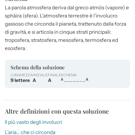
La parola
atmosfera
deriva dal greco atmòs (vapore) e
sphàira (sfera). L'
atmosfera
terrestre è l'involucro
gassoso che circonda il pianeta, trattenuto dalla forza
di gravità, e si articola in cinque strati principali:
troposfera, stratosfera, mesosfera, termosfera ed
esosfera.
Schema della soluzione
LUNGHEZZA
INIZIALE
FINALE
SCHEMA
9 lettere
A
A
A_______A
Altre definizioni con questa soluzione
Il più vasto degli involucri
L’aria… che ci circonda