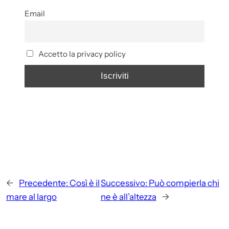
Email
Accetto la privacy policy
←
Precedente:
Così è il
Successivo:
Può compierla chi
mare al largo
ne è all’altezza
→