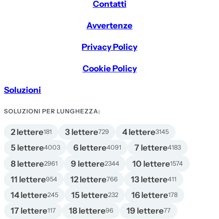
Contatti
Avvertenze
Privacy Policy
Cookie Policy
Soluzioni
SOLUZIONI PER LUNGHEZZA:
2 lettere
3 lettere
4 lettere
181
729
3145
5 lettere
6 lettere
7 lettere
4003
4091
4183
8 lettere
9 lettere
10 lettere
2961
2344
1574
11 lettere
12 lettere
13 lettere
954
766
411
14 lettere
15 lettere
16 lettere
245
232
178
17 lettere
18 lettere
19 lettere
117
96
77