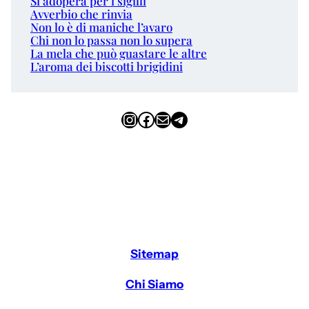
Si adopera per i sigilli
Avverbio che rinvia
Non lo è di maniche l’avaro
Chi non lo passa non lo supera
La mela che può guastare le altre
L’aroma dei biscotti brigidini
Instagram
Facebook
Email
Telegram
Sitemap
Chi Siamo