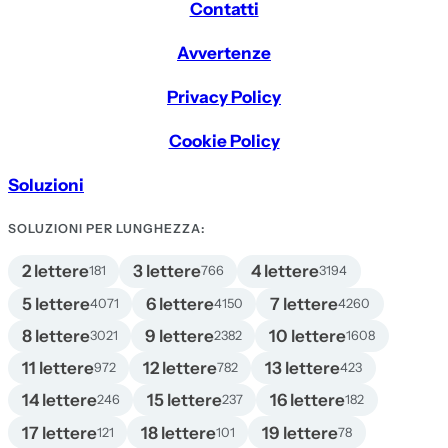
Contatti
Avvertenze
Privacy Policy
Cookie Policy
Soluzioni
SOLUZIONI PER LUNGHEZZA:
2 lettere
3 lettere
4 lettere
181
766
3194
5 lettere
6 lettere
7 lettere
4071
4150
4260
8 lettere
9 lettere
10 lettere
3021
2382
1608
11 lettere
12 lettere
13 lettere
972
782
423
14 lettere
15 lettere
16 lettere
246
237
182
17 lettere
18 lettere
19 lettere
121
101
78