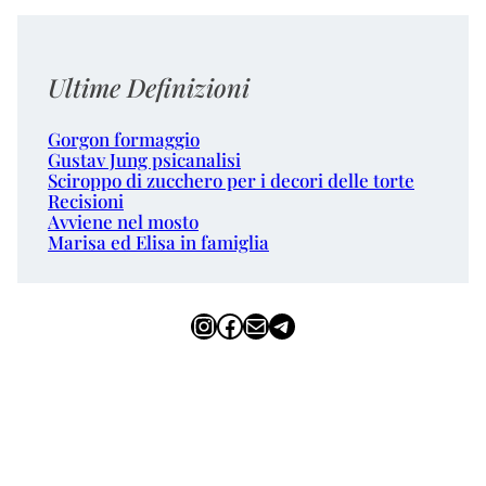
Ultime Definizioni
Gorgon formaggio
Gustav Jung psicanalisi
Sciroppo di zucchero per i decori delle torte
Recisioni
Avviene nel mosto
Marisa ed Elisa in famiglia
Instagram
Facebook
Email
Telegram