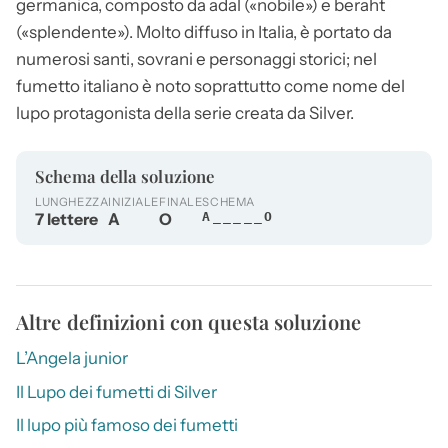
germanica, composto da adal («nobile») e beraht
(«splendente»). Molto diffuso in Italia, è portato da
numerosi santi, sovrani e personaggi storici; nel
fumetto italiano è noto soprattutto come nome del
lupo protagonista della serie creata da Silver.
Schema della soluzione
LUNGHEZZA
INIZIALE
FINALE
SCHEMA
7 lettere
A
O
A_____O
Altre definizioni con questa soluzione
L’Angela junior
Il Lupo dei fumetti di Silver
Il lupo più famoso dei fumetti