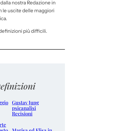
e
dalla nostra Redazione in
le uscite delle maggiori
ica.
efinizioni più difficili.
efinizioni
ggio
Gustav Jung
psicanalisi
Recisioni
rte
osto
Marisa ed Elisa in