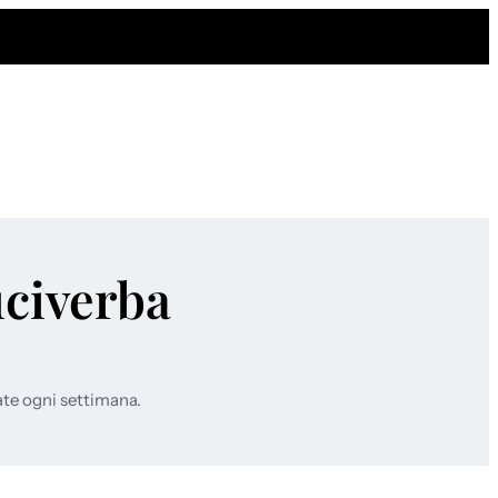
uciverba
ate ogni settimana.