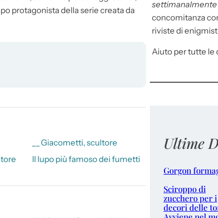
settimanalment
po protagonista della serie creata da
concomitanza con 
riviste di enigmist
Aiuto per tutte le d
Ultime D
__ Giacometti, scultore
atore
Il lupo più famoso dei fumetti
Gorgon forma
Sciroppo di
zucchero per i
decori delle to
Avviene nel m