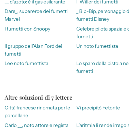
__ d’azoto: è il gas esilarante
Il Willer dei fumetti
Dare_, supereroe dei fumetti
_ Bip-Bip, personaggio d
Marvel
fumetti Disney
I fumetti con Snoopy
Celebre pilota spaziale 
fumetti
Il gruppo dell’Alan Ford dei
Un noto fumettista
fumetti
Lee noto fumettista
Lo sparo della pistola ne
fumetti
Altre soluzioni di 7 lettere
Città francese rinomata per le
Vi precipitò Fetonte
porcellane
Carlo __, noto attore e regista
L’aritmia li rende irregol