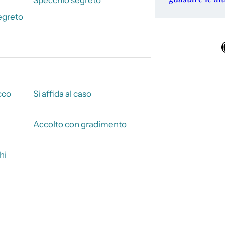
segreto
Ins
cco
Si affida al caso
Accolto con gradimento
hi