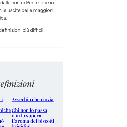
e
dalla nostra Redazione in
le uscite delle maggiori
ica.
efinizioni più difficili.
efinizioni
 i
Avverbio che rinvia
niche
Chi non lo passa
non lo supera
uò
L’aroma dei biscotti
re
brigidini