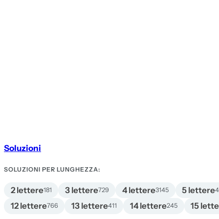
Soluzioni
SOLUZIONI PER LUNGHEZZA:
2 lettere
3 lettere
4 lettere
5 lettere
181
729
3145
12 lettere
13 lettere
14 lettere
15 lett
766
411
245