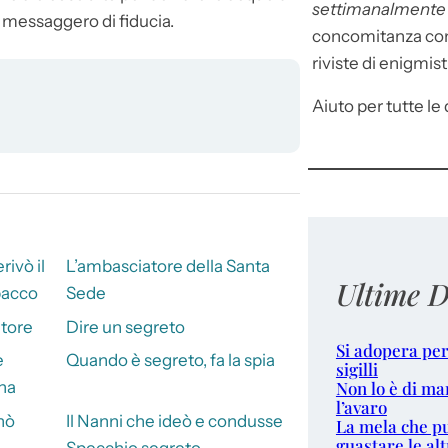
settimanalment
n messaggero di fiducia.
concomitanza con 
riviste di enigmist
Aiuto per tutte le d
rivò il
L’ambasciatore della Santa
Ultime D
bacco
Sede
atore
Dire un segreto
Si adopera per
e
Quando è segreto, fa la spia
sigilli
Non lo è di ma
na
l’avaro
nò
Il Nanni che ideò e condusse
La mela che p
guastare le alt
Specchio segreto