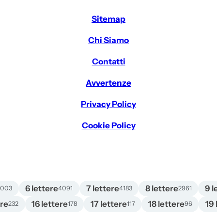
Sitemap
Chi Siamo
Contatti
Avvertenze
Privacy Policy
Cookie Policy
6 lettere
7 lettere
8 lettere
9 l
4003
4091
4183
2961
ere
16 lettere
17 lettere
18 lettere
19 
232
178
117
96