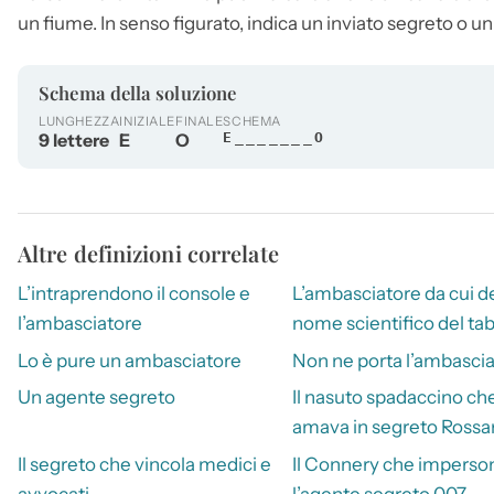
un fiume. In senso figurato, indica un inviato segreto o u
Schema della soluzione
LUNGHEZZA
INIZIALE
FINALE
SCHEMA
9 lettere
E
O
E_______O
Altre definizioni correlate
L’intraprendono il console e
L’ambasciatore da cui de
l’ambasciatore
nome scientifico del ta
Lo è pure un ambasciatore
Non ne porta l’ambasci
Un agente segreto
Il nasuto spadaccino ch
amava in segreto Rossa
Il segreto che vincola medici e
Il Connery che imperso
avvocati
l’agente segreto 007