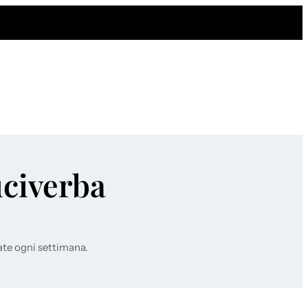
uciverba
ate ogni settimana.