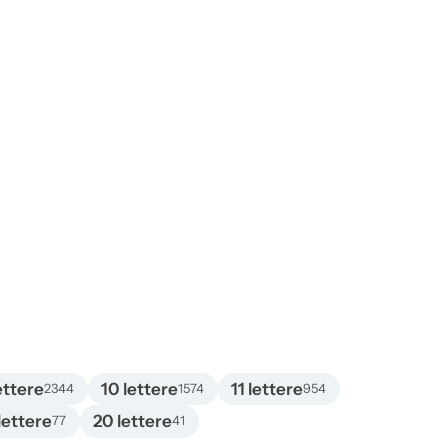
ettere
10 lettere
11 lettere
2344
1574
954
lettere
20 lettere
77
41