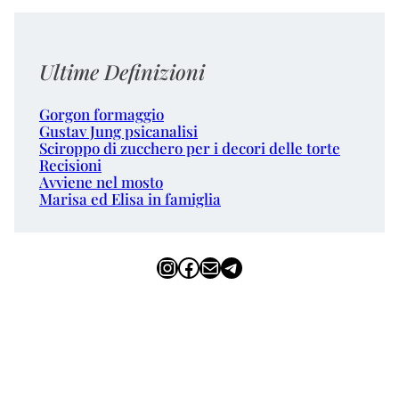
Ultime Definizioni
Gorgon formaggio
Gustav Jung psicanalisi
Sciroppo di zucchero per i decori delle torte
Recisioni
Avviene nel mosto
Marisa ed Elisa in famiglia
Instagram
Facebook
Email
Telegram