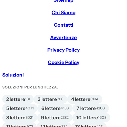
Sitemap
Chi Siamo
Contatti
Avvertenze
Privacy Policy
Cookie Policy
Soluzioni
SOLUZIONI PER LUNGHEZZA:
2 lettere
3 lettere
4 lettere
181
766
3194
5 lettere
6 lettere
7 lettere
4071
4150
4260
8 lettere
9 lettere
10 lettere
3021
2382
1608
11 lettere
12 lettere
13 lettere
972
782
423