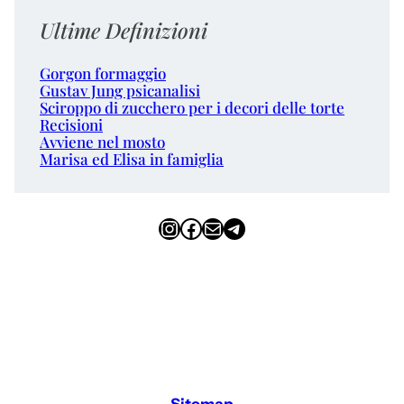
Ultime Definizioni
Gorgon formaggio
Gustav Jung psicanalisi
Sciroppo di zucchero per i decori delle torte
Recisioni
Avviene nel mosto
Marisa ed Elisa in famiglia
Instagram
Facebook
Email
Telegram