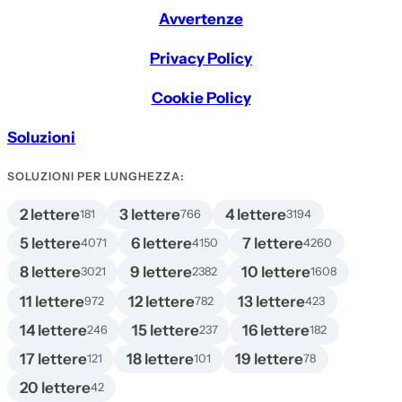
Avvertenze
Privacy Policy
Cookie Policy
Soluzioni
SOLUZIONI PER LUNGHEZZA:
2 lettere
3 lettere
4 lettere
181
766
3194
5 lettere
6 lettere
7 lettere
4071
4150
4260
8 lettere
9 lettere
10 lettere
3021
2382
1608
11 lettere
12 lettere
13 lettere
972
782
423
14 lettere
15 lettere
16 lettere
246
237
182
17 lettere
18 lettere
19 lettere
121
101
78
20 lettere
42