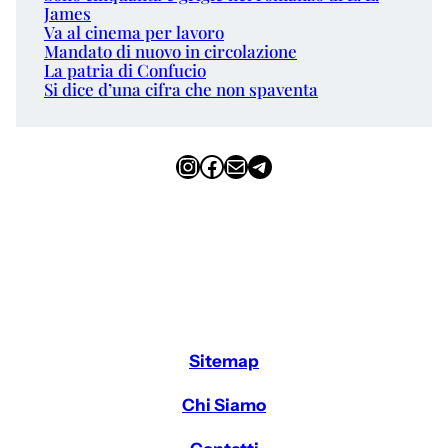
James
Va al cinema per lavoro
Mandato di nuovo in circolazione
La patria di Confucio
Si dice d’una cifra che non spaventa
Instagram
Facebook
Email
Telegram
Sitemap
Chi Siamo