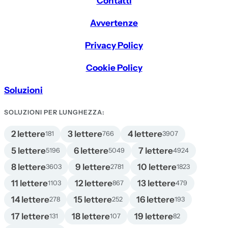
Contatti
Avvertenze
Privacy Policy
Cookie Policy
Soluzioni
SOLUZIONI PER LUNGHEZZA:
2 lettere
3 lettere
4 lettere
181
766
3907
5 lettere
6 lettere
7 lettere
5196
5049
4924
8 lettere
9 lettere
10 lettere
3603
2781
1823
11 lettere
12 lettere
13 lettere
1103
867
479
14 lettere
15 lettere
16 lettere
278
252
193
17 lettere
18 lettere
19 lettere
131
107
82