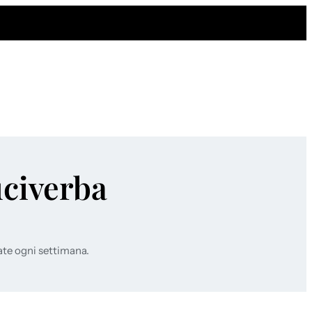
uciverba
ate ogni settimana.