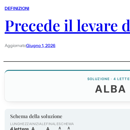
DEFINIZIONI
Precede il levare d
Aggiornato
Giugno 1, 2026
SOLUZIONE · 4 LETTE
ALBA
Schema della soluzione
LUNGHEZZA
INIZIALE
FINALE
SCHEMA
4 lettere
A
A
A__A