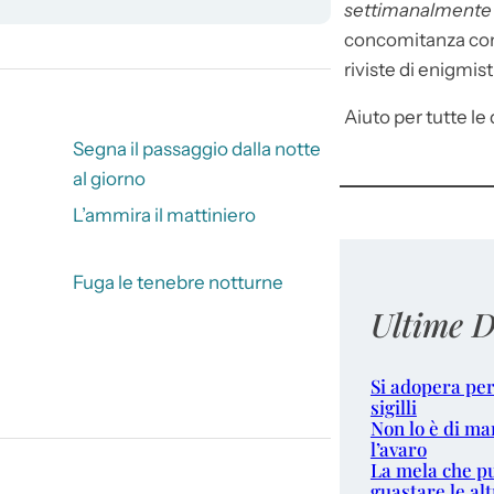
settimanalment
concomitanza con 
riviste di enigmist
Aiuto per tutte le d
Segna il passaggio dalla notte
al giorno
L’ammira il mattiniero
Fuga le tenebre notturne
Ultime D
Si adopera per
sigilli
Non lo è di ma
l’avaro
La mela che p
guastare le alt