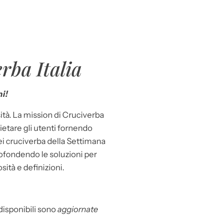
rba Italia
i!
ità. La mission di Cruciverba
llietare gli utenti fornendo
dei cruciverba della Settimana
ofondendo le soluzioni per
osità e definizioni.
 disponibili sono
aggiornate