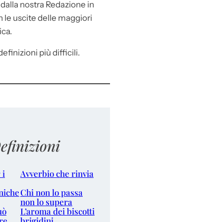
e
dalla nostra Redazione in
le uscite delle maggiori
ica.
efinizioni più difficili.
efinizioni
 i
Avverbio che rinvia
niche
Chi non lo passa
non lo supera
uò
L’aroma dei biscotti
re
brigidini