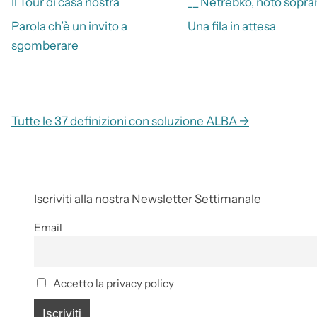
Il Tour di casa nostra
__ Netrebko, noto sopra
Parola ch’è un invito a
Una fila in attesa
sgomberare
Tutte le 37 definizioni con soluzione ALBA →
Iscriviti alla nostra Newsletter Settimanale
Email
Accetto la privacy policy