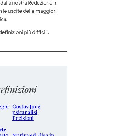
e
dalla nostra Redazione in
le uscite delle maggiori
ica.
efinizioni più difficili.
efinizioni
ggio
Gustav Jung
psicanalisi
Recisioni
rte
osto
Marisa ed Elisa in