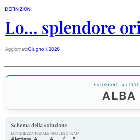
DEFINIZIONI
Lo… splendore ori
Aggiornato
Giugno 1, 2026
SOLUZIONE · 4 LETTE
ALBA
Schema della soluzione
LUNGHEZZA
INIZIALE
FINALE
SCHEMA
4 lettere
A
A
A__A