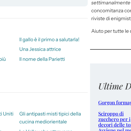
settimanalment
concomitanza con 
riviste di enigmist
Aiuto per tutte le d
Il gallo è il primo a salutarla!
Una Jessica attrice
più
Il nome della Parietti
Ultime D
Gorgon forma
Sciroppo di
ti Uniti
Gli antipasti misti tipici della
zucchero per i
cucina mediorientale
decori delle to
Avviene nel m