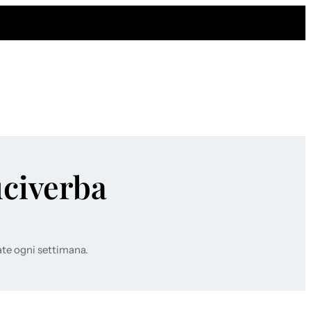
uciverba
ate ogni settimana.