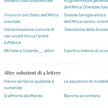
Abitano l’Asia sudorientale
Fu governatore general
dell’Africa Orientale Ital
Vivono in uno Stato dell’Africa
Grande famiglia etnica
orientale
dell’Africa centro-orien
Denominazione comune di
Televisione della Svizzer
vari uccelli tra cui l’anitra
tuffatrice
Michele e Violante __, attori
Il portico interno di un e
Altre soluzioni di 4 lettere
Hanno sei facce quadrate e
Le assumono le modell
numerate
Si affronta sbuffando
Bianche al contrario