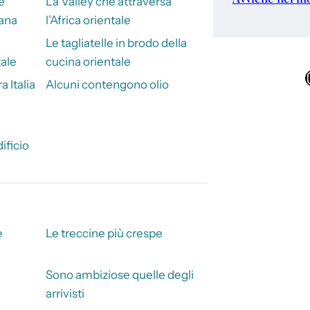
e
La Valley che attraversa
iana
l’Africa orientale
Le tagliatelle in brodo della
tale
cucina orientale
Ins
a Italia
Alcuni contengono olio
dificio
e
Le treccine più crespe
Sono ambiziose quelle degli
arrivisti