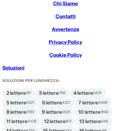
Chi Siamo
Contatti
Avvertenze
Privacy Policy
Cookie Policy
Soluzioni
SOLUZIONI PER LUNGHEZZA:
2 lettere
3 lettere
4 lettere
181
766
3419
5 lettere
6 lettere
7 lettere
4521
4327
4498
8 lettere
9 lettere
10 lettere
3183
2525
1682
11 lettere
12 lettere
13 lettere
1008
813
446
14 lettere
15 lettere
16 lettere
250
242
185