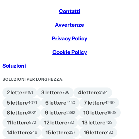
Contatti
Avvertenze
Privacy Policy
Cookie Policy
Soluzioni
SOLUZIONI PER LUNGHEZZA:
2 lettere
3 lettere
4 lettere
181
766
3194
5 lettere
6 lettere
7 lettere
4071
4150
4260
8 lettere
9 lettere
10 lettere
3021
2382
1608
11 lettere
12 lettere
13 lettere
972
782
423
14 lettere
15 lettere
16 lettere
246
237
182