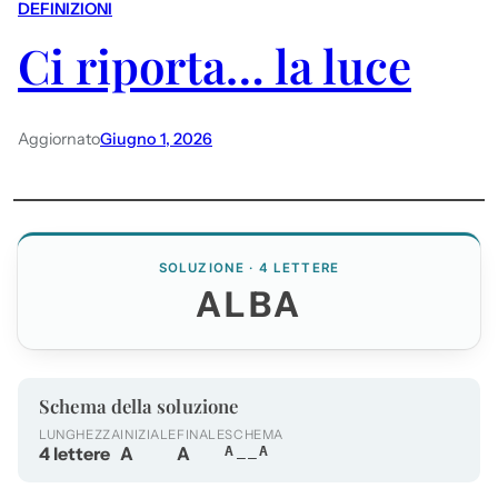
DEFINIZIONI
Ci riporta… la luce
Aggiornato
Giugno 1, 2026
SOLUZIONE · 4 LETTERE
ALBA
Schema della soluzione
LUNGHEZZA
INIZIALE
FINALE
SCHEMA
4 lettere
A
A
A__A