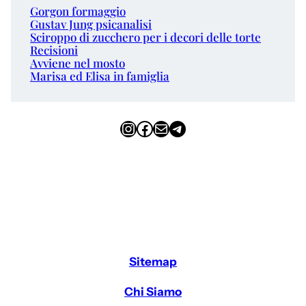
Gorgon formaggio
Gustav Jung psicanalisi
Sciroppo di zucchero per i decori delle torte
Recisioni
Avviene nel mosto
Marisa ed Elisa in famiglia
Instagram
Facebook
Email
Telegram
Sitemap
Chi Siamo