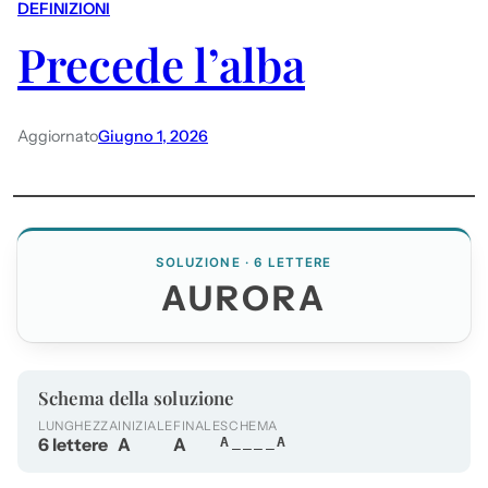
DEFINIZIONI
Precede l’alba
Aggiornato
Giugno 1, 2026
SOLUZIONE · 6 LETTERE
AURORA
Schema della soluzione
LUNGHEZZA
INIZIALE
FINALE
SCHEMA
6 lettere
A
A
A____A