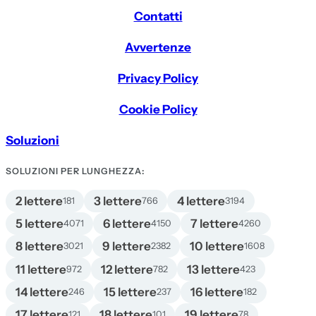
Contatti
Avvertenze
Privacy Policy
Cookie Policy
Soluzioni
SOLUZIONI PER LUNGHEZZA:
2 lettere
3 lettere
4 lettere
181
766
3194
5 lettere
6 lettere
7 lettere
4071
4150
4260
8 lettere
9 lettere
10 lettere
3021
2382
1608
11 lettere
12 lettere
13 lettere
972
782
423
14 lettere
15 lettere
16 lettere
246
237
182
17 lettere
18 lettere
19 lettere
121
101
78