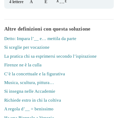
A__E
4 lettere
A
E
Altre definizioni con questa soluzione
Detto: Impara l’__ e… mettila da parte
Si sceglie per vocazione
La pratica chi sa esprimersi secondo l’ispirazione
Firenze ne è la culla
C’è la concettuale e la figurativa
Musica, scultura, pittura…
Si insegna nelle Accademie
Richiede estro in chi la coltiva
A regola d’__ = benissimo
Ha una Biennale a Venezia