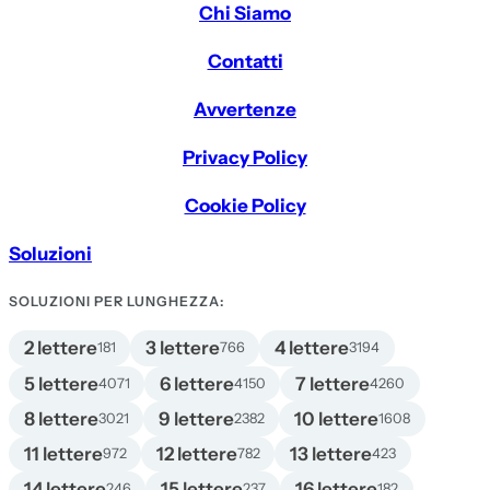
Chi Siamo
Contatti
Avvertenze
Privacy Policy
Cookie Policy
Soluzioni
SOLUZIONI PER LUNGHEZZA:
2 lettere
3 lettere
4 lettere
181
766
3194
5 lettere
6 lettere
7 lettere
4071
4150
4260
8 lettere
9 lettere
10 lettere
3021
2382
1608
11 lettere
12 lettere
13 lettere
972
782
423
14 lettere
15 lettere
16 lettere
246
237
182