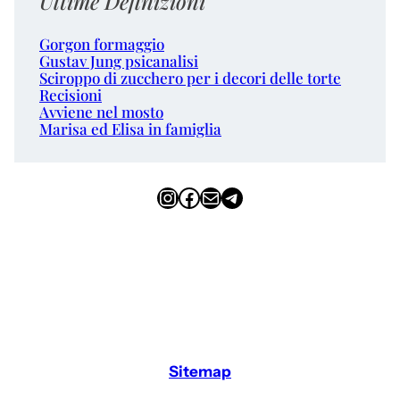
Ultime Definizioni
Gorgon formaggio
Gustav Jung psicanalisi
Sciroppo di zucchero per i decori delle torte
Recisioni
Avviene nel mosto
Marisa ed Elisa in famiglia
Instagram
Facebook
Email
Telegram
Sitemap