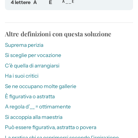
4 lettere
A
E
A__E
Altre definizioni con questa soluzione
Suprema perizia
Si sceglie per vocazione
C’è quella di arrangiarsi
Ha i suoi critici
Se ne occupano molte gallerie
È figurativa o astratta
A regola d’__ = ottimamente
Si accoppia alla maestria
Può essere figurativa, astratta o povera
La pratica chi sa esprimersi secondo l’ispirazione