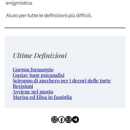
enigmistica.
Aiuto per tutte le definizioni più difficili.
Ultime Definizioni
Gorgon formaggio
Gustav Jung psicanalisi
Sciroppo di zucchero per i decori delle torte
Recisioni
Avviene nel mosto
Marisa ed Elisa in famiglia
Instagram
Facebook
Email
Telegram