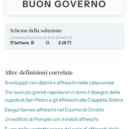
BUON GOVERNO
Schema della soluzione
LUNGHEZZA
INIZIALE
FINALE
PAROLE
11 lettere
B
O
2 (4·7)
Altre definizioni correlate
Si sviluppò con dipinti e affreschi nelle catacombe
Tra i suoi più grandi capolavori ci sono il disegno della
cupola di San Pietro e gli affreschi alla Cappella Sistina
Eseguì famosi affreschi nel Duomo di Orvieto
Un edificio di Pompei con mirabili affreschi
È una delle ventotto scene del ciclo di affreschi delle