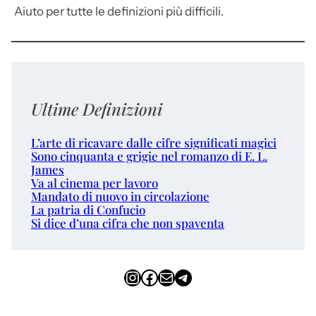
Aiuto per tutte le definizioni più difficili.
Ultime Definizioni
L’arte di ricavare dalle cifre significati magici
Sono cinquanta e grigie nel romanzo di E. L.
James
Va al cinema per lavoro
Mandato di nuovo in circolazione
La patria di Confucio
Si dice d’una cifra che non spaventa
Instagram
Facebook
Email
Telegram