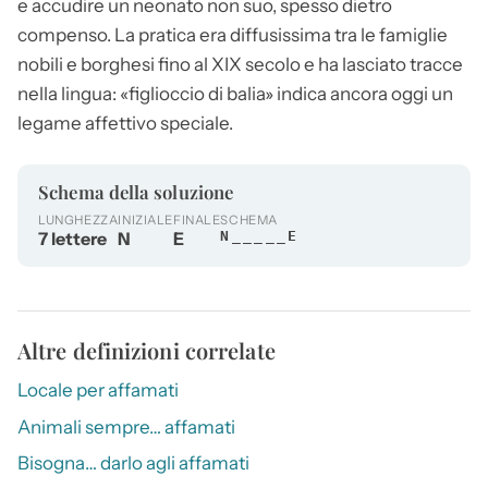
e accudire un neonato non suo, spesso dietro
compenso. La pratica era diffusissima tra le famiglie
nobili e borghesi fino al XIX secolo e ha lasciato tracce
nella lingua: «figlioccio di balia» indica ancora oggi un
legame affettivo speciale.
Schema della soluzione
LUNGHEZZA
INIZIALE
FINALE
SCHEMA
7 lettere
N
E
N_____E
Altre definizioni correlate
Locale per affamati
Animali sempre… affamati
Bisogna… darlo agli affamati