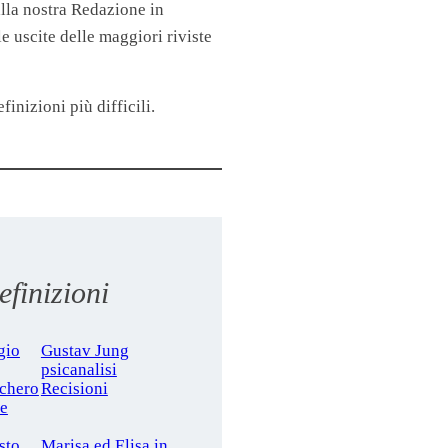
lla nostra Redazione in
 uscite delle maggiori riviste
finizioni più difficili.
finizioni
gio
Gustav Jung
psicanalisi
cchero
Recisioni
le
sto
Marisa ed Elisa in