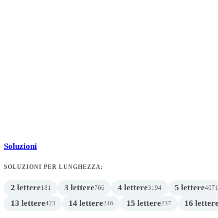
Soluzioni
SOLUZIONI PER LUNGHEZZA:
2 lettere
3 lettere
4 lettere
5 lettere
181
766
3194
407
13 lettere
14 lettere
15 lettere
16 letter
423
246
237