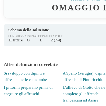
OMAGGIO 
Schema della soluzione
LUNGHEZZA
INIZIALE
FINALE
PAROLE
11 lettere
O
L
2 (7·4)
Altre definizioni correlate
Si sviluppò con dipinti e
A Spello (Perugia), ospita
affreschi nelle catacombe
affreschi di Pinturicchio
I pittori li preparano prima di
L’allievo di Giotto che ne
eseguire gli affreschi
completò gli affreschi
francescani ad Assisi