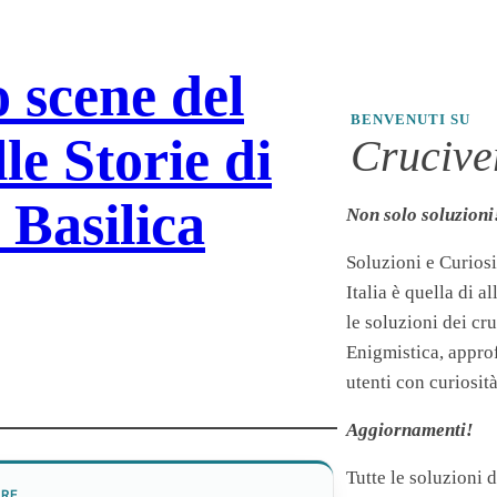
o scene del
BENVENUTI SU
lle Storie di
Cruciver
 Basilica
Non solo soluzioni
Soluzioni e Curiosi
Italia è quella di a
le soluzioni dei cr
Enigmistica, appro
utenti con curiosità
Aggiornamenti!
Tutte le soluzioni 
ERE