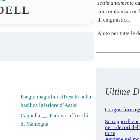
settimanalmente
da
DELL
concomitanza con le
di enigmistica.
Aiuto per tutte le de
Ultime De
Eseguì magnifici affreschi nella
basilica inferiore d’Assisi
Gorgon formag
Cappella __, Padova: affreschi
Sciroppo di zu
di Mantegna
per i decori del
torte
Avviene nel mo