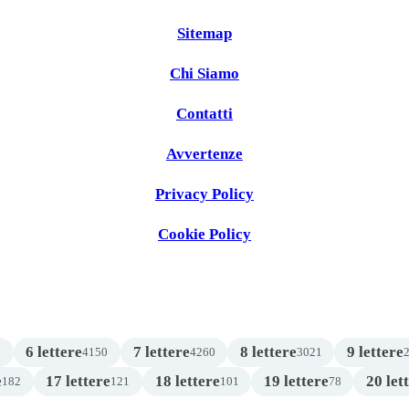
Sitemap
Chi Siamo
Contatti
Avvertenze
Privacy Policy
Cookie Policy
6 lettere
7 lettere
8 lettere
9 lettere
1
4150
4260
3021
e
17 lettere
18 lettere
19 lettere
20 let
182
121
101
78