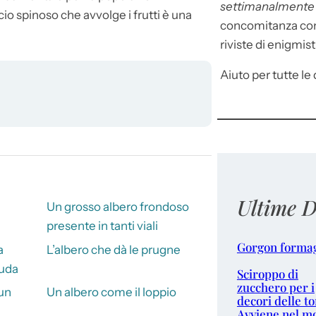
settimanalment
cio spinoso che avvolge i frutti è una
concomitanza con 
riviste di enigmist
Aiuto per tutte le d
Ultime D
Un grosso albero frondoso
presente in tanti viali
Gorgon forma
a
L’albero che dà le prugne
iuda
Sciroppo di
zucchero per i
 un
Un albero come il loppio
decori delle to
Avviene nel m