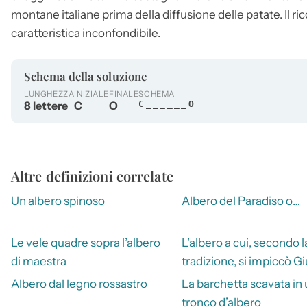
montane italiane prima della diffusione delle patate. Il ric
caratteristica inconfondibile.
Schema della soluzione
LUNGHEZZA
INIZIALE
FINALE
SCHEMA
8 lettere
C
O
C______O
Altre definizioni correlate
Un albero spinoso
Albero del Paradiso o…
Le vele quadre sopra l’albero
L’albero a cui, secondo l
di maestra
tradizione, si impiccò G
Albero dal legno rossastro
La barchetta scavata in
tronco d’albero