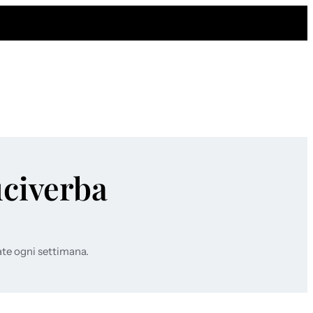
uciverba
ate ogni settimana.