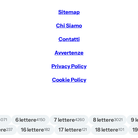
Sitemap
Chi Siamo
Contatti
Avvertenze
Privacy Policy
Cookie Policy
6 lettere
7 lettere
8 lettere
9 l
4071
4150
4260
3021
ere
16 lettere
17 lettere
18 lettere
19
237
182
121
101