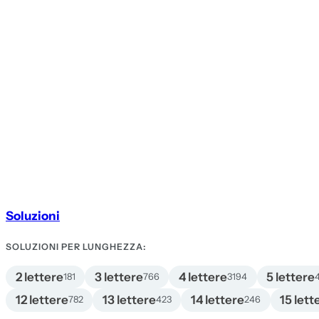
Soluzioni
SOLUZIONI PER LUNGHEZZA:
2 lettere
3 lettere
4 lettere
5 lettere
181
766
3194
12 lettere
13 lettere
14 lettere
15 lett
782
423
246