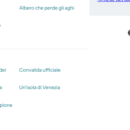
i
Albero che perde gli aghi
e
Ins
dei
Convalida ufficiale
a
Un’isola di Venezia
ipione