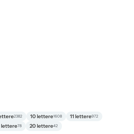
ettere
10 lettere
11 lettere
2382
1608
972
 lettere
20 lettere
78
42