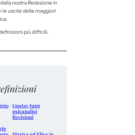
e
dalla nostra Redazione in
le uscite delle maggiori
ica.
efinizioni più difficili.
efinizioni
ggio
Gustav Jung
psicanalisi
Recisioni
rte
osto
Marisa ed Elisa in