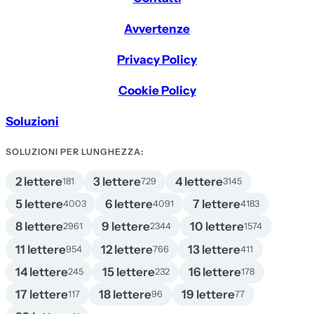
Avvertenze
Privacy Policy
Cookie Policy
Soluzioni
SOLUZIONI PER LUNGHEZZA:
2 lettere
3 lettere
4 lettere
181
729
3145
5 lettere
6 lettere
7 lettere
4003
4091
4183
8 lettere
9 lettere
10 lettere
2961
2344
1574
11 lettere
12 lettere
13 lettere
954
766
411
14 lettere
15 lettere
16 lettere
245
232
178
17 lettere
18 lettere
19 lettere
117
96
77