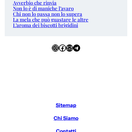
Avverbio che rinvia
Non lo è di maniche l’avaro
Chi non lo passa non lo supera
La mela che può guastare le altre
L’aroma dei biscotti brigidini
Instagram
Facebook
Email
Telegram
Sitemap
Chi Siamo
Contatti