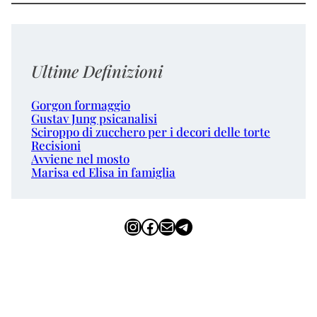
Ultime Definizioni
Gorgon formaggio
Gustav Jung psicanalisi
Sciroppo di zucchero per i decori delle torte
Recisioni
Avviene nel mosto
Marisa ed Elisa in famiglia
Instagram
Facebook
Email
Telegram