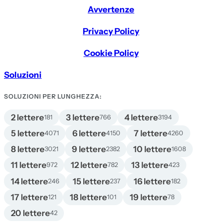
Avvertenze
Privacy Policy
Cookie Policy
Soluzioni
SOLUZIONI PER LUNGHEZZA:
2 lettere
3 lettere
4 lettere
181
766
3194
5 lettere
6 lettere
7 lettere
4071
4150
4260
8 lettere
9 lettere
10 lettere
3021
2382
1608
11 lettere
12 lettere
13 lettere
972
782
423
14 lettere
15 lettere
16 lettere
246
237
182
17 lettere
18 lettere
19 lettere
121
101
78
20 lettere
42