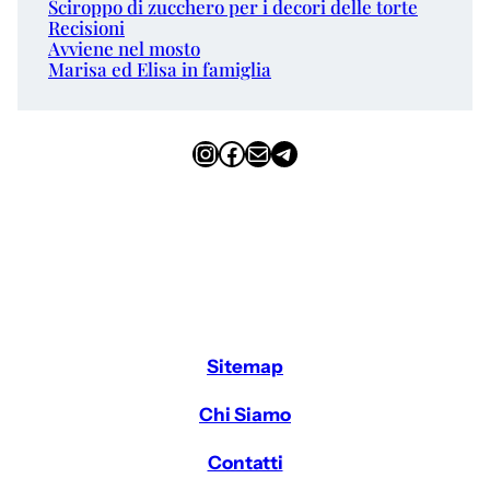
Sciroppo di zucchero per i decori delle torte
Recisioni
Avviene nel mosto
Marisa ed Elisa in famiglia
Instagram
Facebook
Email
Telegram
Sitemap
Chi Siamo
Contatti