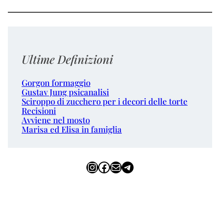
Ultime Definizioni
Gorgon formaggio
Gustav Jung psicanalisi
Sciroppo di zucchero per i decori delle torte
Recisioni
Avviene nel mosto
Marisa ed Elisa in famiglia
Instagram
Facebook
Email
Telegram