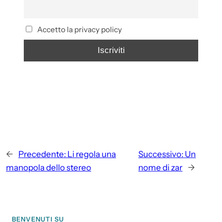
Accetto la privacy policy
←
Precedente:
Li regola una
Successivo:
Un
manopola dello stereo
nome di zar
→
BENVENUTI SU