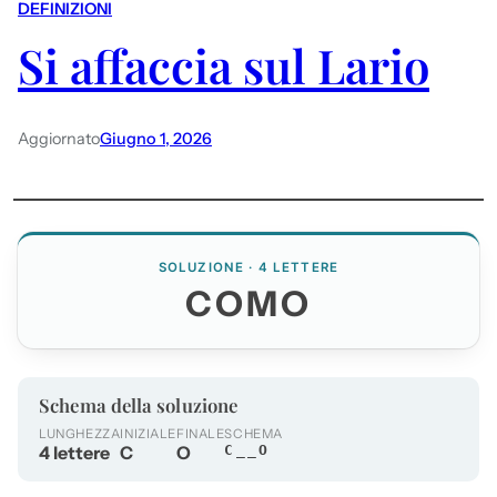
DEFINIZIONI
Si affaccia sul Lario
Aggiornato
Giugno 1, 2026
SOLUZIONE · 4 LETTERE
COMO
Schema della soluzione
LUNGHEZZA
INIZIALE
FINALE
SCHEMA
4 lettere
C
O
C__O