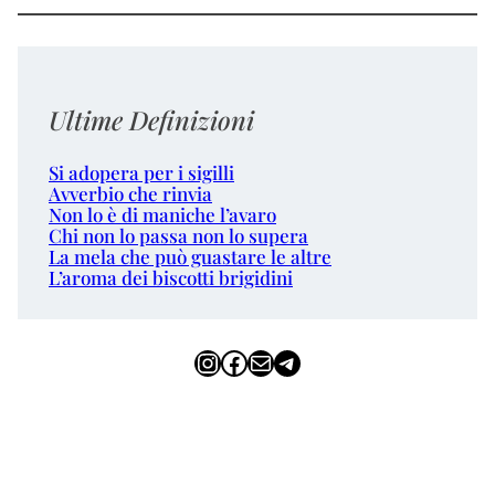
Ultime Definizioni
Si adopera per i sigilli
Avverbio che rinvia
Non lo è di maniche l’avaro
Chi non lo passa non lo supera
La mela che può guastare le altre
L’aroma dei biscotti brigidini
Instagram
Facebook
Email
Telegram