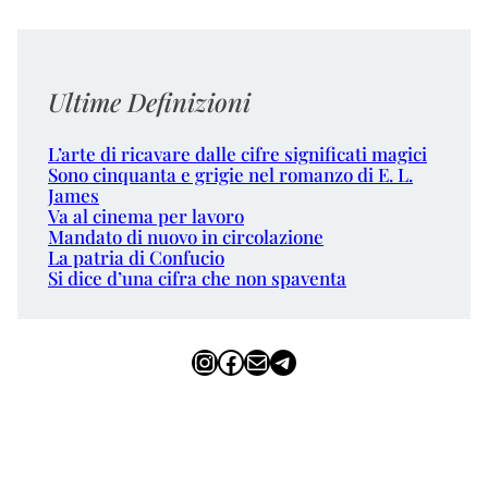
Ultime Definizioni
L’arte di ricavare dalle cifre significati magici
Sono cinquanta e grigie nel romanzo di E. L.
James
Va al cinema per lavoro
Mandato di nuovo in circolazione
La patria di Confucio
Si dice d’una cifra che non spaventa
Instagram
Facebook
Email
Telegram