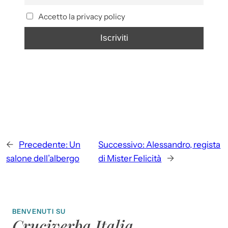
Accetto la privacy policy
←
Precedente:
Un
Successivo:
Alessandro, regista
salone dell’albergo
di Mister Felicità
→
BENVENUTI SU
Cruciverba Italia