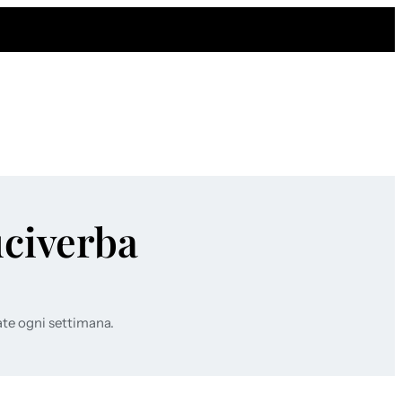
uciverba
ate ogni settimana.