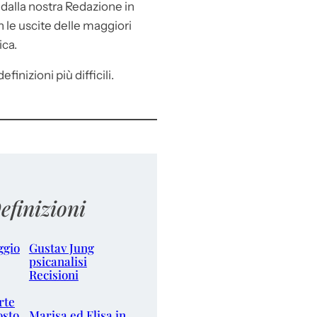
e
dalla nostra Redazione in
le uscite delle maggiori
ica.
efinizioni più difficili.
efinizioni
ggio
Gustav Jung
psicanalisi
Recisioni
rte
osto
Marisa ed Elisa in