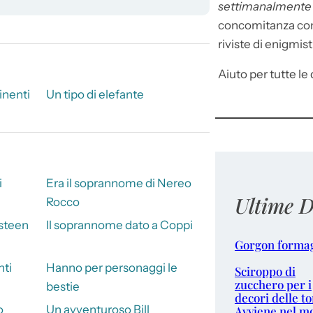
settimanalment
concomitanza con 
riviste di enigmist
Aiuto per tutte le d
inenti
Un tipo di elefante
i
Era il soprannome di Nereo
Ultime D
Rocco
gsteen
Il soprannome dato a Coppi
Gorgon forma
nti
Hanno per personaggi le
Sciroppo di
zucchero per i
bestie
decori delle to
o
Un avventuroso Bill
Avviene nel m