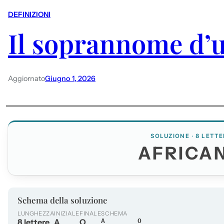
DEFINIZIONI
Il soprannome d’
Aggiornato
Giugno 1, 2026
SOLUZIONE · 8 LETTE
AFRICA
Schema della soluzione
LUNGHEZZA
INIZIALE
FINALE
SCHEMA
8 lettere
A
O
A______O