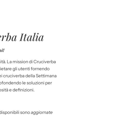
rba Italia
i!
ità. La mission di Cruciverba
llietare gli utenti fornendo
dei cruciverba della Settimana
ofondendo le soluzioni per
osità e definizioni.
 disponibili sono
aggiornate