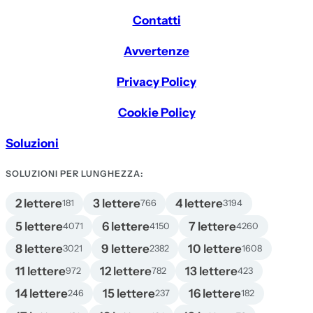
Contatti
Avvertenze
Privacy Policy
Cookie Policy
Soluzioni
SOLUZIONI PER LUNGHEZZA:
2 lettere
3 lettere
4 lettere
181
766
3194
5 lettere
6 lettere
7 lettere
4071
4150
4260
8 lettere
9 lettere
10 lettere
3021
2382
1608
11 lettere
12 lettere
13 lettere
972
782
423
14 lettere
15 lettere
16 lettere
246
237
182