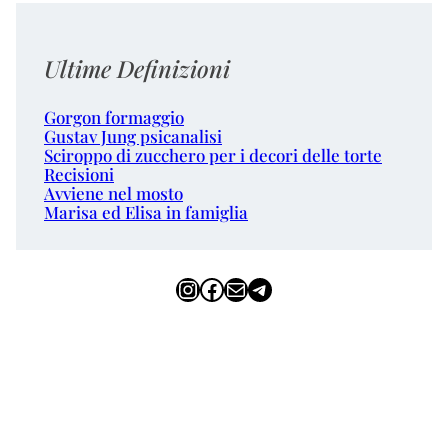
Ultime Definizioni
Gorgon formaggio
Gustav Jung psicanalisi
Sciroppo di zucchero per i decori delle torte
Recisioni
Avviene nel mosto
Marisa ed Elisa in famiglia
Instagram
Facebook
Email
Telegram