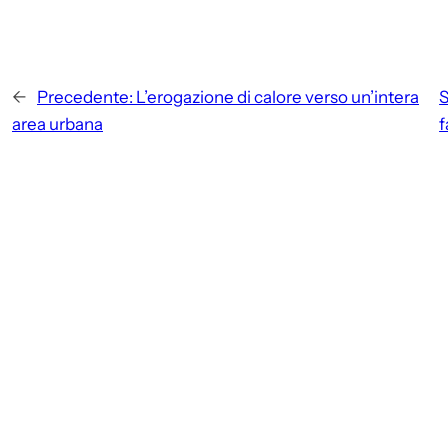
←
Precedente:
L’erogazione di calore verso un’intera
S
area urbana
f