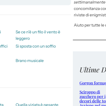
settimanalment
concomitanza con 
riviste di enigmist
Aiuto per tutte le d
i
Se ce n’è un filo il vento è
leggero
ffici
Si sposta con un soffio
Brano musicale
Ultime D
Gorgon forma
Sciroppo di
zucchero per i
decori delle to
ta
Quella viziata è pesante
Avviene nel m