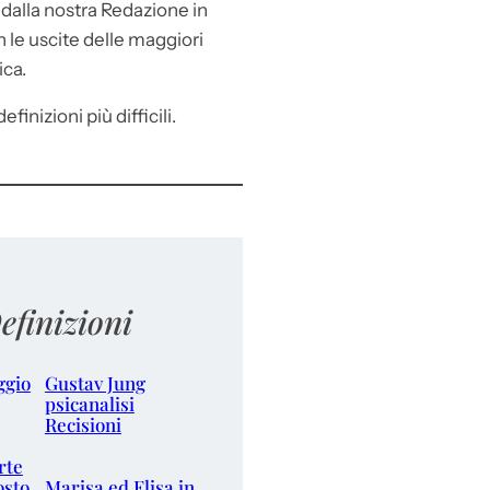
e
dalla nostra Redazione in
le uscite delle maggiori
ica.
efinizioni più difficili.
efinizioni
ggio
Gustav Jung
psicanalisi
Recisioni
rte
osto
Marisa ed Elisa in