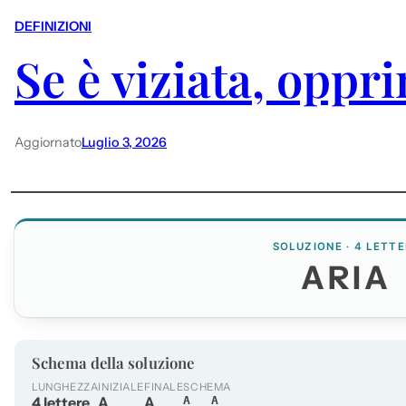
DEFINIZIONI
Se è viziata, oppr
Aggiornato
Luglio 3, 2026
SOLUZIONE · 4 LETTE
ARIA
Schema della soluzione
LUNGHEZZA
INIZIALE
FINALE
SCHEMA
4 lettere
A
A
A__A