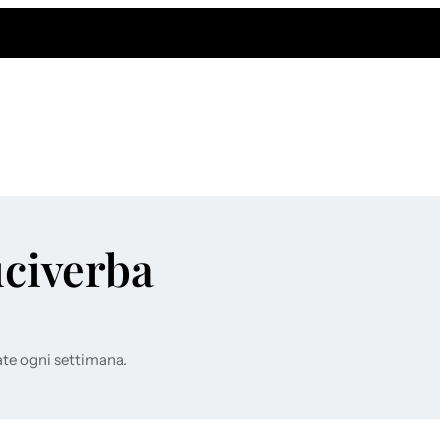
uciverba
ate ogni settimana.