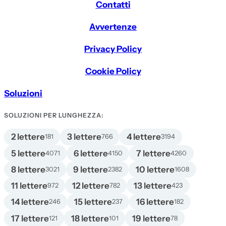
Contatti
Avvertenze
Privacy Policy
Cookie Policy
Soluzioni
SOLUZIONI PER LUNGHEZZA:
2 lettere
3 lettere
4 lettere
181
766
3194
5 lettere
6 lettere
7 lettere
4071
4150
4260
8 lettere
9 lettere
10 lettere
3021
2382
1608
11 lettere
12 lettere
13 lettere
972
782
423
14 lettere
15 lettere
16 lettere
246
237
182
17 lettere
18 lettere
19 lettere
121
101
78