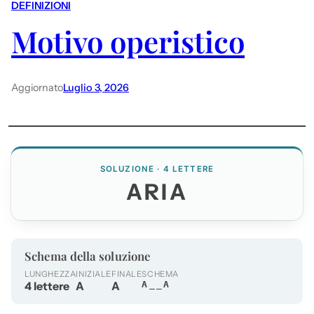
DEFINIZIONI
Motivo operistico
Aggiornato
Luglio 3, 2026
SOLUZIONE · 4 LETTERE
ARIA
Schema della soluzione
LUNGHEZZA
INIZIALE
FINALE
SCHEMA
4 lettere
A
A
A__A